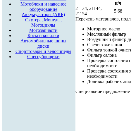
н/ч
Мотоблоки и навесное
21134, 21144,
оборудование
5,68
21154
Аккумуляторы (АКБ)
Перечень материалов, под
Скутера, Мопеды,
Мотоциклы
Моторное масло
Мотозапчасти
Маслянный фильтр
Косы и косилки
Воздушный фильтр д
Автомобильные шины
Свечи зажигания
диски
Фильтр тонкой очист
Спорттовары и велосипеды
Фильтр салона
Снегоуборщики
Проверка состояния 
необходимости
Проверка состояния 
необходимости
Доливка рабочих жид
Специальное предложение