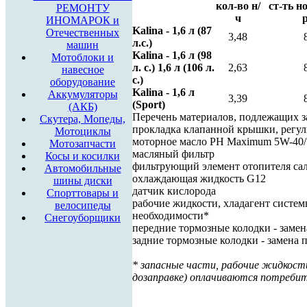
кол-во н/
ст-ть н
РЕМОНТУ
ч
р
ИНОМАРОК и
Kalina - 1,6 л (87
Отечественных
3,48
л.с.)
машин
Kalina - 1,6 л (98
Мотоблоки и
л. с.) 1,6 л (106 л.
2,63
навесное
с.)
оборудование
Kalina - 1,6 л
Аккумуляторы
3,39
(Sport)
(АКБ)
Перечень материалов, подлежащих з
Скутера, Мопеды,
прокладка клапанной крышки, регу
Мотоциклы
моторное масло РН Maximum 5W-40
Мотозапчасти
масляный фильтр
Косы и косилки
фильтрующий элемент отопителя са
Автомобильные
охлаждающая жидкость G12
шины диски
датчик кислорода
Спорттовары и
рабочие жидкости, хладагент систем
велосипеды
необходимости*
Снегоуборщики
передние тормозные колодки - заме
задние тормозные колодки - замена 
* запасные части, рабочие жидкости
дозаправке) оплачиваются потреби