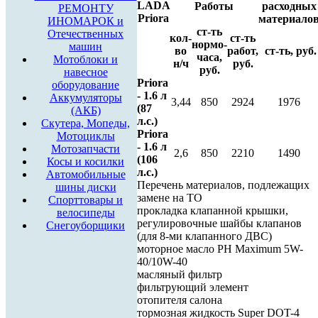
LADA
Работы
расходных
РЕМОНТУ
Priora
материало
ИНОМАРОК и
ст-ть
Отечественных
кол-
ст-ть
нормо-
машин
во
работ,
ст-ть, руб.
часа,
Мотоблоки и
н/ч
руб.
руб.
навесное
Priora
оборудование
- 1.6 л
Аккумуляторы
3,44
850
2924
1976
(87
(АКБ)
л.с.)
Скутера, Мопеды,
Priora
Мотоциклы
- 1.6 л
Мотозапчасти
2,6
850
2210
1490
(106
Косы и косилки
л.с.)
Автомобильные
Перечень материалов, подлежащих
шины диски
замене на ТО
Спорттовары и
прокладка клапанной крышки,
велосипеды
регулировочные шайбы клапанов
Снегоуборщики
(для 8-ми клапанного ДВС)
моторное масло РН Maximum 5W-
40/10W-40
масляный фильтр
фильтрующий элемент
отопителя салона
тормозная жидкость Super DOT-4