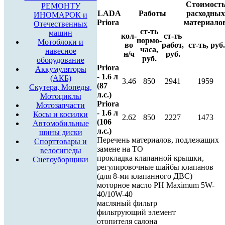
Стоимост
РЕМОНТУ
LADA
Работы
расходных
ИНОМАРОК и
Priora
материало
Отечественных
ст-ть
машин
кол-
ст-ть
нормо-
Мотоблоки и
во
работ,
ст-ть, руб.
часа,
навесное
н/ч
руб.
руб.
оборудование
Priora
Аккумуляторы
- 1.6 л
(АКБ)
3.46
850
2941
1959
(87
Скутера, Мопеды,
л.с.)
Мотоциклы
Priora
Мотозапчасти
- 1.6 л
Косы и косилки
2.62
850
2227
1473
(106
Автомобильные
л.с.)
шины диски
Перечень материалов, подлежащих
Спорттовары и
замене на ТО
велосипеды
прокладка клапанной крышки,
Снегоуборщики
регулировочные шайбы клапанов
(для 8-ми клапанного ДВС)
моторное масло РН Maximum 5W-
40/10W-40
масляный фильтр
фильтрующий элемент
отопителя салона