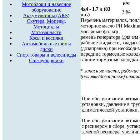
н/ч
Мотоблоки и навесное
4x4 - 1.7 л (83
оборудование
3,64
л.с.)
Аккумуляторы (АКБ)
Перечень материалов, под
Скутера, Мопеды,
моторное масло РН Maxim
Мотоциклы
масляный фильтр
Мотозапчасти
ремень генератора (для а/м
Косы и косилки
рабочие жидкости, хладаге
Автомобильные шины
(дозаправка) при необходи
диски
передние тормозные колодк
Спорттовары и велосипеды
задние тормозные колодки 
Снегоуборщики
* запасные части, рабочие
(доливке/дозаправке) опл
При обслуживании автомоб
установки, давление в тру
климатической установки, 
При обслуживании автомоби
с ресивером в сборе, уста
заменой ресивера, увеличив