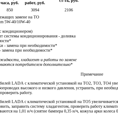
ст-ть, руб.
часа, руб.
работ, руб.
850
3094
2106
лежащих замене на ТО
um 5W-40/10W-40
 с кондиционером)
нт системы кондиционирования - доливка
мости*
и - замена при необходимости*
- замена при необходимости*
 жидкости, хладагент и работы по замене
ачиваются потребителем дополнительно
*
Примечание
илей LADA с климатической установкой на ТО2, ТО3, ТО4 увели
бопроводах высокого и низкого давления, устранить, при необхо
проверить работу.
лей LADA с климатической установкой на ТО5 увеличивается на 
новить, заправить систему хладагентом, проверить работу клима
аются на 1,01 н/ч (снятие бампера 0,35 н/ч, кожуха арки колеса 0