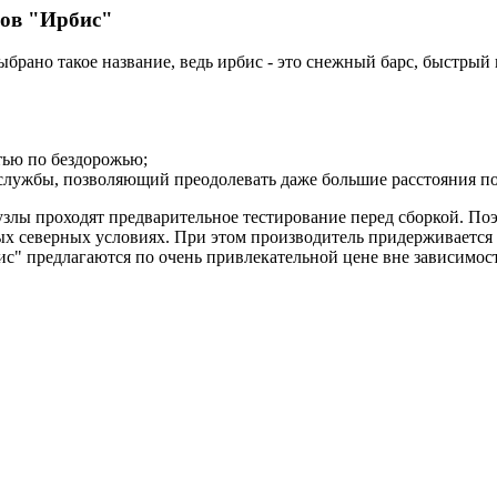
дов "Ирбис"
ыбрано такое название, ведь ирбис - это снежный барс, быстрый
ью по бездорожью;
лужбы, позволяющий преодолевать даже большие расстояния по 
узлы проходят предварительное тестирование перед сборкой. Поэ
ых северных условиях. При этом производитель придерживается
ис" предлагаются по очень привлекательной цене вне зависимос