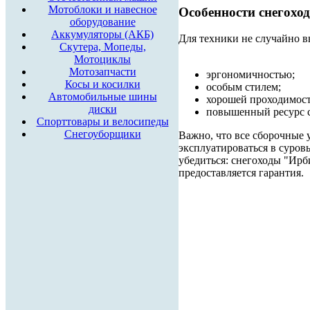
Мотоблоки и навесное
Особенности снегохо
оборудование
Аккумуляторы (АКБ)
Для техники не случайно в
Скутера, Мопеды,
Мотоциклы
Мотозапчасти
эргономичностью;
Косы и косилки
особым стилем;
Автомобильные шины
хорошей проходимост
диски
повышенный ресурс с
Спорттовары и велосипеды
Снегоуборщики
Важно, что все сборочные 
эксплуатироваться в суров
убедиться: снегоходы "Ирб
предоставляется гарантия.