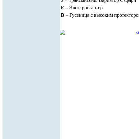
S
– Трансмиссия. Вариатор Сафари
E
– Электростартер
D
– Гусеница с высоким протектор