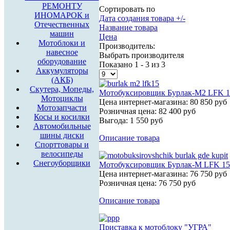
РЕМОНТУ
Сортировать по
ИНОМАРОК и
Дата создания товара +/-
Отечественных
Название товара
машин
Цена
Мотоблоки и
Производитель:
навесное
Выбрать производителя
оборудование
Показано 1 - 3 из 3
Аккумуляторы
(АКБ)
Скутера, Мопеды,
Мотобуксировщик Бурлак-М2 LFK 15
Мотоциклы
Цена интернет-магазина:
80 850 руб
Мотозапчасти
Розничная цена:
82 400 руб
Косы и косилки
Выгода:
1 550 руб
Автомобильные
шины диски
Описание товара
Спорттовары и
велосипеды
Снегоуборщики
Мотобуксировщик Бурлак-М LFK 15
Цена интернет-магазина:
76 750 руб
Розничная цена:
76 750 руб
Описание товара
Приставка к мотоблоку "УГРА"