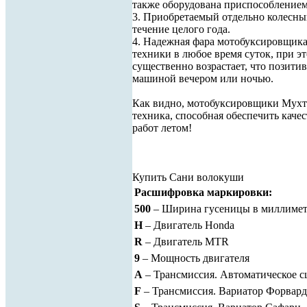
также оборудована приспособлением
3. Приобретаемый отдельно колесны
течение целого года.
4. Надежная фара мотобуксировщика
техники в любое время суток, при э
существенно возрастает, что позити
машиной вечером или ночью.
Как видно, мотобуксировщики Мухтар
техника, способная обеспечить кач
работ летом!
Купить Сани волокуши
Расшифровка маркировки:
500
– Ширина гусеницы в миллимет
H
– Двигатель Honda
R
– Двигатель MTR
9
– Мощность двигателя
A
– Трансмиссия. Автоматическое с
F
– Трансмиссия. Вариатор Форвард