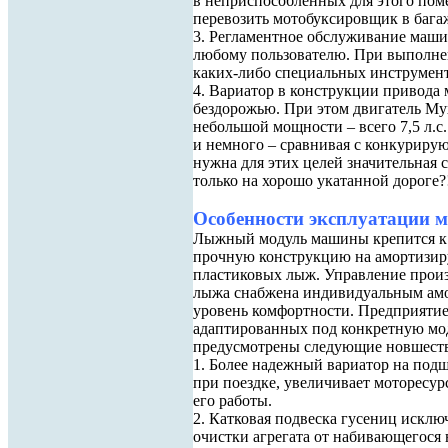
в неприспособленных для этого пом
перевозить мотобуксировщик в бага
3. Регламентное обслуживание маши
любому пользователю. При выполнен
каких-либо специальных инструмент
4. Вариатор в конструкции привода
бездорожью. При этом двигатель Мух
небольшой мощности – всего 7,5 л.с.
и немного – сравнивая с конкурирую
нужна для этих целей значительная с
только на хорошо укатанной дороге?
Особенности эксплуатации 
Лыжный модуль машины крепится к п
прочную конструкцию на амортизиру
пластиковых лыж. Управление прои
лыжа снабжена индивидуальным амо
уровень комфортности. Предприятие
адаптированных под конкретную мо
предусмотрены следующие новшеств
1. Более надежный вариатор на под
при поездке, увеличивает моторесур
его работы.
2. Катковая подвеска гусениц искл
очистки агрегата от набивающегося в