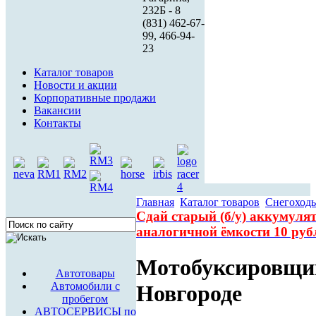
232Б - 8
(831) 462-67-
99, 466-94-
23
Каталог товаров
Новости и акции
Корпоративные продажи
Вакансии
Контакты
Главная
Каталог товаров
Снегоход
Сдай старый (б/у) аккумул
аналогичной
ёмкости 10 руб
Мотобуксировщи
Автотовары
Автомобили с
Новгороде
пробегом
АВТОСЕРВИСЫ по