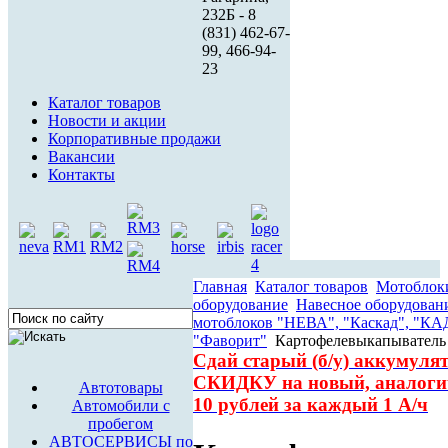
232Б - 8
(831) 462-67-
99, 466-94-
23
Каталог товаров
Новости и акции
Корпоративные продажи
Вакансии
Контакты
Главная
Каталог товаров
Мотоблоки
оборудование
Навесное оборудован
мотоблоков "НЕВА", "Каскад", "КА
"Фаворит"
Картофелевыкапыватель
Сдай старый (б/у) аккумуля
СКИДКУ на новый, аналог
Автотовары
10 рублей за каждый 1 А/ч
Автомобили с
пробегом
АВТОСЕРВИСЫ по