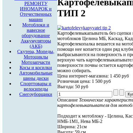
Картофелевыкап
РЕМОНТУ
ИНОМАРОК и
ТИП 2
Отечественных
машин
Мотоблоки и
навесное
Картофелевыкапыватель без сцепки 
оборудование
мотоблоков Целина МБ, Каскад, Кад
Аккумуляторы
Картофелекопалка вешается на мото
(АКБ)
помощи нее копается один ряд клубн
Скутера, Мопеды,
выбрасываются на поверхность и пр
Мотоциклы
верхную чать картофелевыкапывател
Мотозапчасти
поверхности почвы остается картофе
Косы и косилки
можно собирать.
Автомобильные
Цена интернет-магазина:
1 450 руб
шины диски
Розничная цена:
1 500 руб
Спорттовары и
Выгода:
50 руб
велосипеды
Снегоуборщики
Описание
Технические характерист
картофелевыкапывателя для мотобл
Подходит к мотоблоку - Целина, Кас
НМБ-1М1, Нева МБ-2
Ширина: 21см
Высота: 59 см