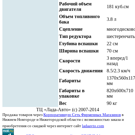
Рабочий объем
181 куб.см
двигателя
Объем топливного
3.8 л
бака
Сцепление
многодисков
Тип редуктора
шестеренчат
Глубина вспашки
22 см
Ширина вспашки
70 см
3 вперед/1
Скорости
назад
Скорость движения
8.5/2.3 км/ч
1370х560х11
Габариты
мм
Габариты в
820х600х710
упаковке
мм
Вес
90 кг
ТЦ «Лада-Авто» (с) 2007-2014
Продажа товаров через
Корпоративную Сеть Фирменных Магазинов
в
Нижнем Новгороде и Нижегородской области с возможностью заказа и
приобретения со скидкой через интернет сайт
ladaavto.com