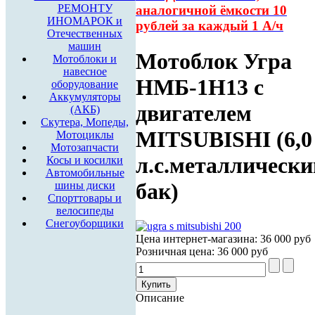
РЕМОНТУ
аналогичной
ёмкости 10
ИНОМАРОК и
рублей за каждый 1 А/ч
Отечественных
машин
Мотоблок Угра
Мотоблоки и
навесное
НМБ-1Н13 с
оборудование
Аккумуляторы
двигателем
(АКБ)
Скутера, Мопеды,
MITSUBISHI (6,0
Мотоциклы
Мотозапчасти
л.с.металлически
Косы и косилки
Автомобильные
бак)
шины диски
Спорттовары и
велосипеды
Снегоуборщики
Цена интернет-магазина:
36 000 руб
Розничная цена:
36 000 руб
Описание