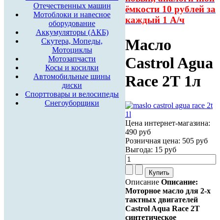
Отечественных машин
ёмкости 10 рублей за
Мотоблоки и навесное
каждый 1 А/ч
оборудование
Аккумуляторы (АКБ)
Масло
Скутера, Мопеды,
Мотоциклы
Castrol Agua
Мотозапчасти
Косы и косилки
Автомобильные шины
Race 2Т 1л
диски
Спорттовары и велосипеды
Снегоуборщики
Цена интернет-магазина:
490 руб
Розничная цена:
505 руб
Выгода:
15 руб
Описание
Описание:
Моторное масло для 2-х
тактных двигателей
Castrol Aqua Race 2T
синтетическое