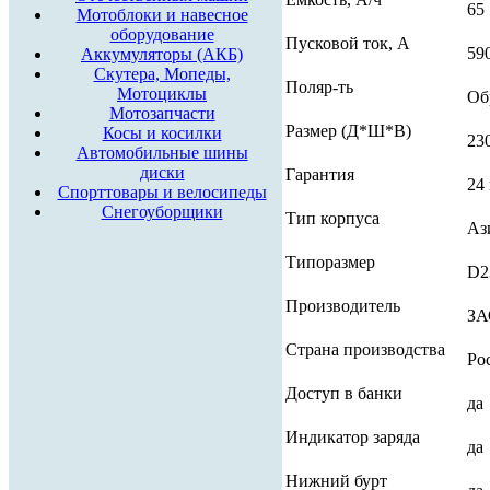
65
Мотоблоки и навесное
оборудование
Пусковой ток, А
59
Аккумуляторы (АКБ)
Скутера, Мопеды,
Поляр-ть
Мотоциклы
Об
Мотозапчасти
Размер (Д*Ш*В)
Косы и косилки
23
Автомобильные шины
диски
Гарантия
24 
Спорттовары и велосипеды
Снегоуборщики
Тип корпуса
Ази
Типоразмер
D2
Производитель
ЗА
Страна производства
Ро
Доступ в банки
да
Индикатор заряда
да
Нижний бурт