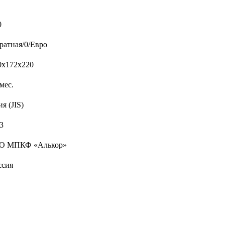
0
ратная/0/Евро
0х172х220
мес.
я (JIS)
3
О МПКФ «Алькор»
ссия