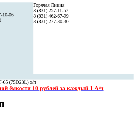
Горячая Линия
8 (831) 257-11-57
7-10-06
8 (831) 462-67-99
0
8 (831) 277-30-30
Т-65 (75D23L) о/п
чной
ёмкости 10 рублей за каждый 1 А/ч
п